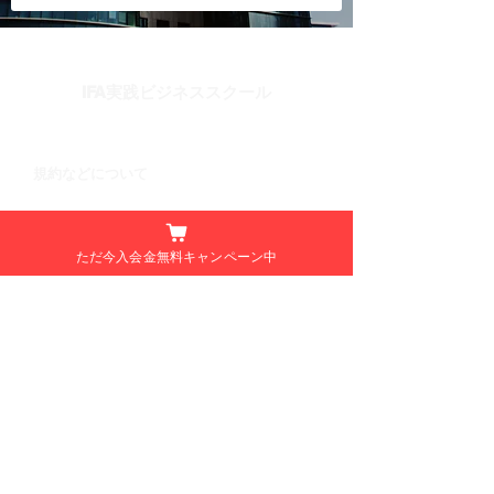
​IFA実践ビジネススクール
​規約などについて
個人情報の取り扱いは
こちら
特定商取引法の記載は
こちら
ただ今入会金無料キャンペーン中
​お問い合わせ
​運営・企画：株式会社フィナンシャルクリエイト
メール：
seminar.info@financial-create.co.jp
電話：
03-5953-1055
​住所：〒171-0022 東京都豊島区南池袋２丁目
19-4南池袋ビル 5階